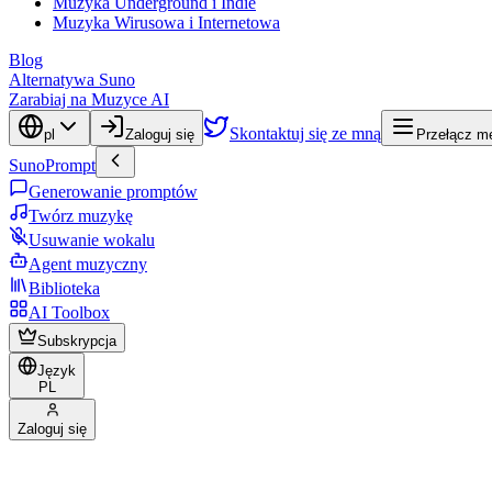
Muzyka Underground i Indie
Muzyka Wirusowa i Internetowa
Blog
Alternatywa Suno
Zarabiaj na Muzyce AI
Skontaktuj się ze mną
pl
Zaloguj się
Przełącz me
SunoPrompt
Generowanie promptów
Twórz muzykę
Usuwanie wokalu
Agent muzyczny
Biblioteka
AI Toolbox
Subskrypcja
Język
PL
Zaloguj się