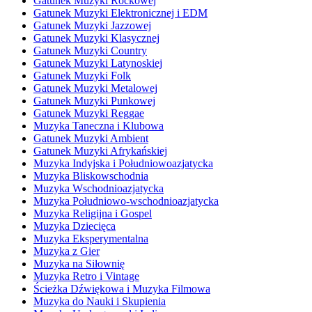
Gatunek Muzyki Rockowej
Gatunek Muzyki Elektronicznej i EDM
Gatunek Muzyki Jazzowej
Gatunek Muzyki Klasycznej
Gatunek Muzyki Country
Gatunek Muzyki Latynoskiej
Gatunek Muzyki Folk
Gatunek Muzyki Metalowej
Gatunek Muzyki Punkowej
Gatunek Muzyki Reggae
Muzyka Taneczna i Klubowa
Gatunek Muzyki Ambient
Gatunek Muzyki Afrykańskiej
Muzyka Indyjska i Południowoazjatycka
Muzyka Bliskowschodnia
Muzyka Wschodnioazjatycka
Muzyka Południowo-wschodnioazjatycka
Muzyka Religijna i Gospel
Muzyka Dziecięca
Muzyka Eksperymentalna
Muzyka z Gier
Muzyka na Siłownię
Muzyka Retro i Vintage
Ścieżka Dźwiękowa i Muzyka Filmowa
Muzyka do Nauki i Skupienia