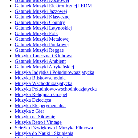
Gatunek Muzyki Rockowej
Gatunek Muzyki Elektronicznej i EDM
Gatunek Muzyki Jazzowej
Gatunek Muzyki Klasycznej
Gatunek Muzyki Country
Gatunek Muzyki Latynoskiej
Gatunek Muzyki Folk
Gatunek Muzyki Metalowej
Gatunek Muzyki Punkowej
Gatunek Muzyki Reggae
Muzyka Taneczna i Klubowa
Gatunek Muzyki Ambient
Gatunek Muzyki Afrykańskiej
Muzyka Indyjska i Południowoazjatycka
Muzyka Bliskowschodnia
Muzyka Wschodnioazjatycka
Muzyka Południowo-wschodnioazjatycka
Muzyka Religijna i Gospel
Muzyka Dziecięca
Muzyka Eksperymentalna
Muzyka z Gier
Muzyka na Siłownię
Muzyka Retro i Vintage
Ścieżka Dźwiękowa i Muzyka Filmowa
Muzyka do Nauki i Skupienia