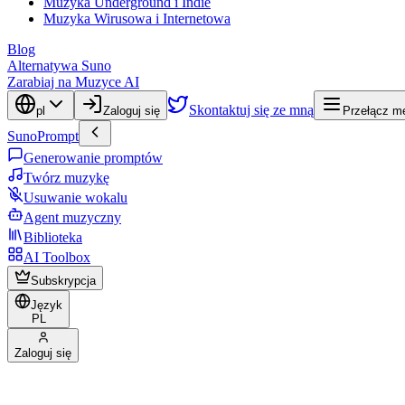
Muzyka Underground i Indie
Muzyka Wirusowa i Internetowa
Blog
Alternatywa Suno
Zarabiaj na Muzyce AI
Skontaktuj się ze mną
pl
Zaloguj się
Przełącz me
SunoPrompt
Generowanie promptów
Twórz muzykę
Usuwanie wokalu
Agent muzyczny
Biblioteka
AI Toolbox
Subskrypcja
Język
PL
Zaloguj się