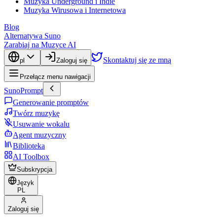
Muzyka Underground i Indie
Muzyka Wirusowa i Internetowa
Blog
Alternatywa Suno
Zarabiaj na Muzyce AI
Skontaktuj się ze mną
pl
Zaloguj się
Przełącz menu nawigacji
SunoPrompt
Generowanie promptów
Twórz muzykę
Usuwanie wokalu
Agent muzyczny
Biblioteka
AI Toolbox
Subskrypcja
Język
PL
Zaloguj się