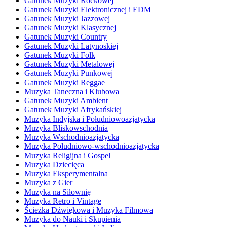
Gatunek Muzyki Rockowej
Gatunek Muzyki Elektronicznej i EDM
Gatunek Muzyki Jazzowej
Gatunek Muzyki Klasycznej
Gatunek Muzyki Country
Gatunek Muzyki Latynoskiej
Gatunek Muzyki Folk
Gatunek Muzyki Metalowej
Gatunek Muzyki Punkowej
Gatunek Muzyki Reggae
Muzyka Taneczna i Klubowa
Gatunek Muzyki Ambient
Gatunek Muzyki Afrykańskiej
Muzyka Indyjska i Południowoazjatycka
Muzyka Bliskowschodnia
Muzyka Wschodnioazjatycka
Muzyka Południowo-wschodnioazjatycka
Muzyka Religijna i Gospel
Muzyka Dziecięca
Muzyka Eksperymentalna
Muzyka z Gier
Muzyka na Siłownię
Muzyka Retro i Vintage
Ścieżka Dźwiękowa i Muzyka Filmowa
Muzyka do Nauki i Skupienia