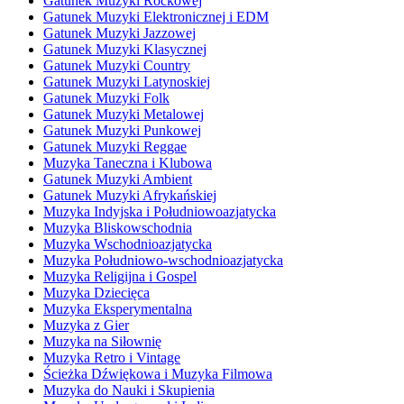
Gatunek Muzyki Rockowej
Gatunek Muzyki Elektronicznej i EDM
Gatunek Muzyki Jazzowej
Gatunek Muzyki Klasycznej
Gatunek Muzyki Country
Gatunek Muzyki Latynoskiej
Gatunek Muzyki Folk
Gatunek Muzyki Metalowej
Gatunek Muzyki Punkowej
Gatunek Muzyki Reggae
Muzyka Taneczna i Klubowa
Gatunek Muzyki Ambient
Gatunek Muzyki Afrykańskiej
Muzyka Indyjska i Południowoazjatycka
Muzyka Bliskowschodnia
Muzyka Wschodnioazjatycka
Muzyka Południowo-wschodnioazjatycka
Muzyka Religijna i Gospel
Muzyka Dziecięca
Muzyka Eksperymentalna
Muzyka z Gier
Muzyka na Siłownię
Muzyka Retro i Vintage
Ścieżka Dźwiękowa i Muzyka Filmowa
Muzyka do Nauki i Skupienia