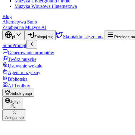
Muzyka Underground i Indie
Muzyka Wirusowa i Internetowa
Blog
Alternatywa Suno
Zarabiaj na Muzyce AI
Skontaktuj się ze mną
pl
Zaloguj się
Przełącz me
SunoPrompt
Generowanie promptów
Twórz muzykę
Usuwanie wokalu
Agent muzyczny
Biblioteka
AI Toolbox
Subskrypcja
Język
PL
Zaloguj się