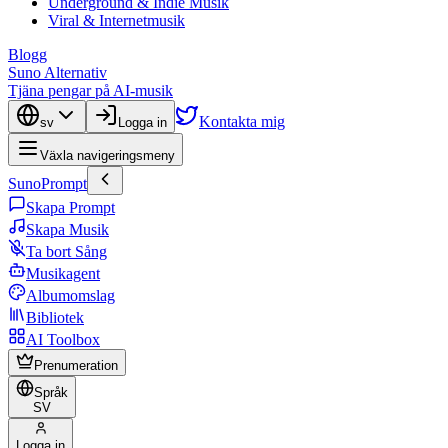
Underground & Indie Musik
Viral & Internetmusik
Blogg
Suno Alternativ
Tjäna pengar på AI-musik
Kontakta mig
sv
Logga in
Växla navigeringsmeny
SunoPrompt
Skapa Prompt
Skapa Musik
Ta bort Sång
Musikagent
Albumomslag
Bibliotek
AI Toolbox
Prenumeration
Språk
SV
Logga in