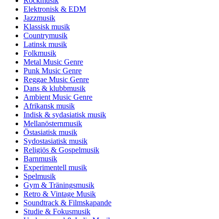
Rockmusik
Elektronisk & EDM
Jazzmusik
Klassisk musik
Countrymusik
Latinsk musik
Folkmusik
Metal Music Genre
Punk Music Genre
Reggae Music Genre
Dans & klubbmusik
Ambient Music Genre
Afrikansk musik
Indisk & sydasiatisk musik
Mellanösternmusik
Östasiatisk musik
Sydostasiatisk musik
Religiös & Gospelmusik
Barnmusik
Experimentell musik
Spelmusik
Gym & Träningsmusik
Retro & Vintage Musik
Soundtrack & Filmskapande
Studie & Fokusmusik