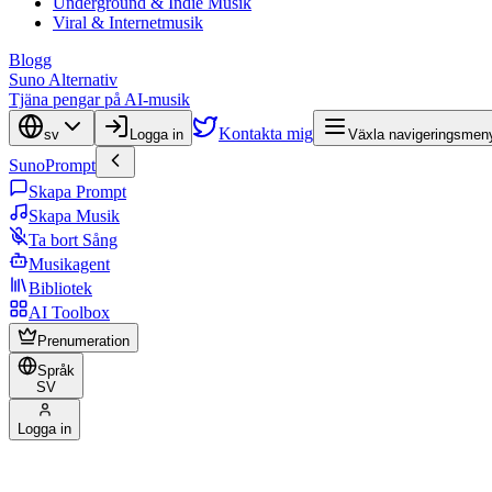
Underground & Indie Musik
Viral & Internetmusik
Blogg
Suno Alternativ
Tjäna pengar på AI-musik
Kontakta mig
sv
Logga in
Växla navigeringsmen
SunoPrompt
Skapa Prompt
Skapa Musik
Ta bort Sång
Musikagent
Bibliotek
AI Toolbox
Prenumeration
Språk
SV
Logga in