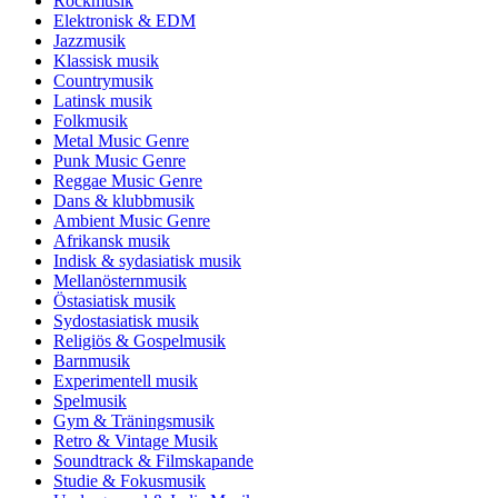
Rockmusik
Elektronisk & EDM
Jazzmusik
Klassisk musik
Countrymusik
Latinsk musik
Folkmusik
Metal Music Genre
Punk Music Genre
Reggae Music Genre
Dans & klubbmusik
Ambient Music Genre
Afrikansk musik
Indisk & sydasiatisk musik
Mellanösternmusik
Östasiatisk musik
Sydostasiatisk musik
Religiös & Gospelmusik
Barnmusik
Experimentell musik
Spelmusik
Gym & Träningsmusik
Retro & Vintage Musik
Soundtrack & Filmskapande
Studie & Fokusmusik