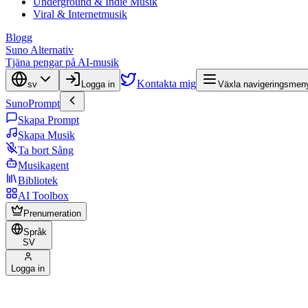
Underground & Indie Musik
Viral & Internetmusik
Blogg
Suno Alternativ
Tjäna pengar på AI-musik
Kontakta mig
sv
Logga in
Växla navigeringsmen
SunoPrompt
Skapa Prompt
Skapa Musik
Ta bort Sång
Musikagent
Bibliotek
AI Toolbox
Prenumeration
Språk
SV
Logga in