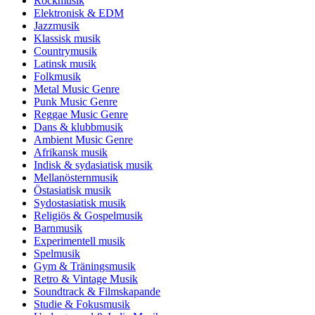
Rockmusik
Elektronisk & EDM
Jazzmusik
Klassisk musik
Countrymusik
Latinsk musik
Folkmusik
Metal Music Genre
Punk Music Genre
Reggae Music Genre
Dans & klubbmusik
Ambient Music Genre
Afrikansk musik
Indisk & sydasiatisk musik
Mellanösternmusik
Östasiatisk musik
Sydostasiatisk musik
Religiös & Gospelmusik
Barnmusik
Experimentell musik
Spelmusik
Gym & Träningsmusik
Retro & Vintage Musik
Soundtrack & Filmskapande
Studie & Fokusmusik