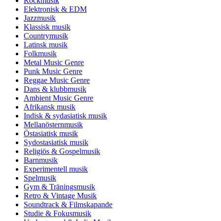
Rockmusik
Elektronisk & EDM
Jazzmusik
Klassisk musik
Countrymusik
Latinsk musik
Folkmusik
Metal Music Genre
Punk Music Genre
Reggae Music Genre
Dans & klubbmusik
Ambient Music Genre
Afrikansk musik
Indisk & sydasiatisk musik
Mellanösternmusik
Östasiatisk musik
Sydostasiatisk musik
Religiös & Gospelmusik
Barnmusik
Experimentell musik
Spelmusik
Gym & Träningsmusik
Retro & Vintage Musik
Soundtrack & Filmskapande
Studie & Fokusmusik