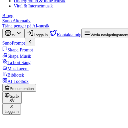
Underground & Indie Musik
Viral & Internetmusik
Blogg
Suno Alternativ
Tjäna pengar på AI-musik
Kontakta mig
sv
Logga in
Växla navigeringsmen
SunoPrompt
Skapa Prompt
Skapa Musik
Ta bort Sång
Musikagent
Bibliotek
AI Toolbox
Prenumeration
Språk
SV
Logga in