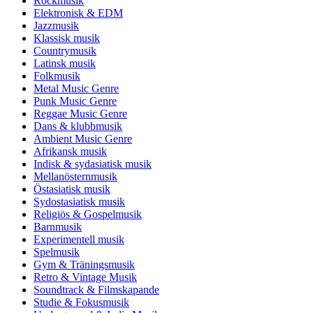
Rockmusik
Elektronisk & EDM
Jazzmusik
Klassisk musik
Countrymusik
Latinsk musik
Folkmusik
Metal Music Genre
Punk Music Genre
Reggae Music Genre
Dans & klubbmusik
Ambient Music Genre
Afrikansk musik
Indisk & sydasiatisk musik
Mellanösternmusik
Östasiatisk musik
Sydostasiatisk musik
Religiös & Gospelmusik
Barnmusik
Experimentell musik
Spelmusik
Gym & Träningsmusik
Retro & Vintage Musik
Soundtrack & Filmskapande
Studie & Fokusmusik