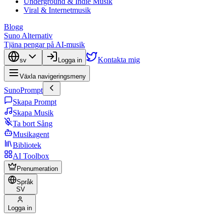
Underground & Indie Musik
Viral & Internetmusik
Blogg
Suno Alternativ
Tjäna pengar på AI-musik
Kontakta mig
sv
Logga in
Växla navigeringsmeny
SunoPrompt
Skapa Prompt
Skapa Musik
Ta bort Sång
Musikagent
Bibliotek
AI Toolbox
Prenumeration
Språk
SV
Logga in