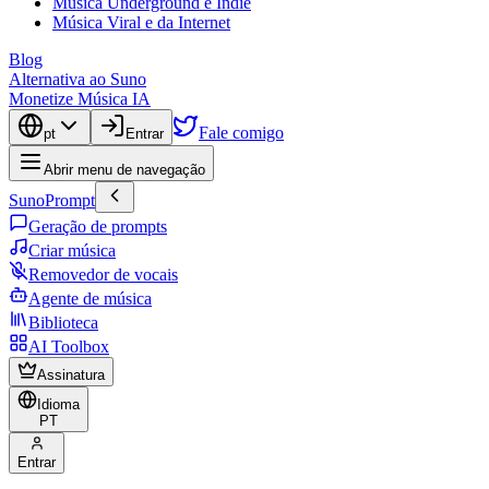
Música Underground e Indie
Música Viral e da Internet
Blog
Alternativa ao Suno
Monetize Música IA
Fale comigo
pt
Entrar
Abrir menu de navegação
SunoPrompt
Geração de prompts
Criar música
Removedor de vocais
Agente de música
Biblioteca
AI Toolbox
Assinatura
Idioma
PT
Entrar