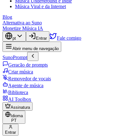
Música Underground e Indie
Música Viral e da Internet
Blog
Alternativa ao Suno
Monetize Música IA
Fale comigo
pt
Entrar
Abrir menu de navegação
SunoPrompt
Geração de prompts
Criar música
Removedor de vocais
Agente de música
Biblioteca
AI Toolbox
Assinatura
Idioma
PT
Entrar